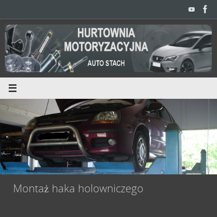
Przejdź
do
treści
Montaż haka holowniczego