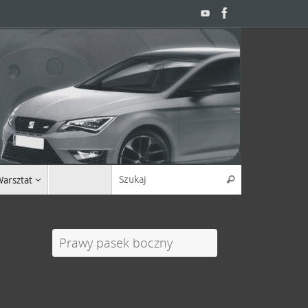
Search for:
arsztat
Szukaj
Prawy pasek boczny