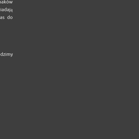
 haków
iadają
nas do
adzimy