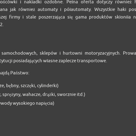
ńcówki i nakładki ozdobne. Pełna oferta dotyczy również
ana jak również automaty i półautomaty. Wszystkie haki pos
ej firmy i stale poszerzająca się gama produktów skłoniła 
2.
w samochodowych, sklepów i hurtowni motoryzacyjnych. Prow
tytucji posiadających własne zaplecze transportowe.
najdą Państwo:
, bębny, szczęki, cylinderki)
sprężyny, wahacze, drążki, sworznie itd.)
ewody wysokiego napięcia)
)