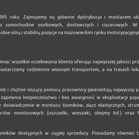
95 roku. Zajmujemy się głównie dystrybucja i montażem u
o samochodów osobowych, dostawczych i ciężarowych. W 
 sobie silną i stabilną pozycje na mazowieckim rynku motoryzacyjny
łniać wszelkie oczekiwania klienta oferując najwyższej jakości pr
dostarczamy codziennie własnym transportem, a na trasach lok
mili i chętnie służący pomocą pracownicy gwarantują najwyższy 
zapewnia bezpieczeństwo i bez awaryjność w eksploatacji poj
 doświadczenie w montażu tłumików, złącz elastycznych, strum
oriów montażowych (uszczelki, wieszaki, obejmy itd.) oraz
umików dostępnych w ciągłej sprzedaży. Posiadamy również t