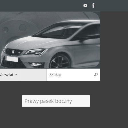
Search for:
arsztat
Szukaj
Prawy pasek boczny