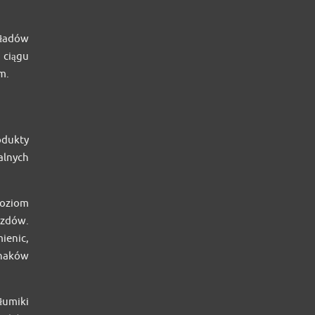
kładów
ciągu
m.
odukty
alnych
poziom
azdów.
ienic,
 haków
łumiki