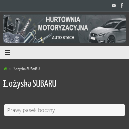
Przejdź
do
treści
Home
Łożyska SUBARU
Łożyska SUBARU
Prawy pasek boczny