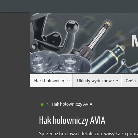
Przejdź
do
treści
Przejdź
Haki holownicze
Układy wydechowe
Częśc
do
treści
Home
Hak holowniczy AVIA
Hak holowniczy AVIA
Sprzedaż hurtowa i detaliczna. wysyłka za pob