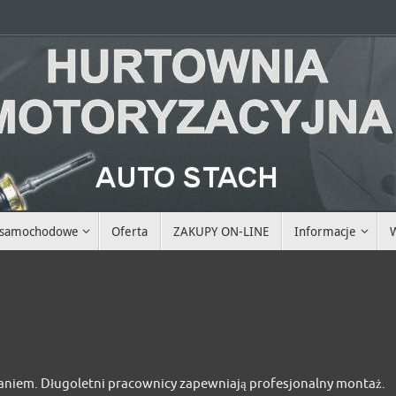
i samochodowe
Oferta
ZAKUPY ON-LINE
Informacje
W
raniem. Długoletni pracownicy zapewniają profesjonalny montaż.