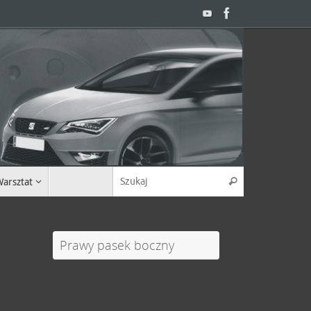
Search for:
arsztat
Szukaj
Prawy pasek boczny